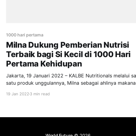
1000 hari pertama
Milna Dukung Pemberian Nutrisi
Terbaik bagi Si Kecil di 1000 Hari
Pertama Kehidupan
Jakarta, 19 Januari 2022 – KALBE Nutritionals melalui s
satu produk unggulannya, Milna sebagai ahlinya makana
bayi yang berupa makanan pendamping ASI, dalam ran
19 Jan 2022
3 min read
menguatkan kesehatan keluarga di 2022 yang baru dimu
Milna menegaskan kembali komitmen untuk terus mend
orang tua dalam memberikan nutrisi terbaik bagi tumbu
kembang Si Kecil secara
World Future
© 2026