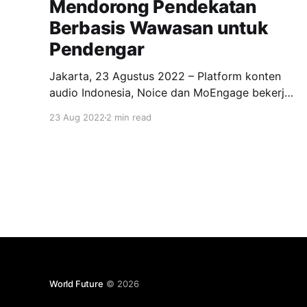
Mendorong Pendekatan
Berbasis Wawasan untuk
Pendengar
Jakarta, 23 Agustus 2022 – Platform konten
audio Indonesia, Noice dan MoEngage bekerja
sama untuk terus terhubung dengan pendengar.
23 Aug 2022
2 min read
Didirikan pada tahun 2019, Noice telah
berkembang menjadi aplikasi audio lokal nomor
satu di Indonesia yang menawarkan konten
lokal kepada pemirsanya dalam berbagai
format seperti podcast, radio, dan buku audio
(audiobook). Menurut
World Future
© 2026