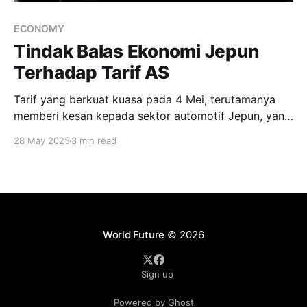
ECONOMY
Tindak Balas Ekonomi Jepun
Terhadap Tarif AS
Tarif yang berkuat kuasa pada 4 Mei, terutamanya
memberi kesan kepada sektor automotif Jepun, yang
mengeksport kenderaan bernilai $48 billion ke AS
28 May 2025
3 min read
pada tahun lepas. Penganalisis memperkirakan
bahawa duti-duti ini boleh mengurangkan
pertumbuhan KDNK Jepun sebanyak 0.3-0.5 peratus
pada 2025.
World Future
© 2026
Sign up
Powered by Ghost