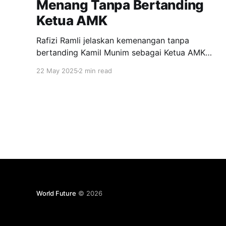
Menang Tanpa Bertanding
Ketua AMK
Rafizi Ramli jelaskan kemenangan tanpa
bertanding Kamil Munim sebagai Ketua AMK
dibuat demi strategi parti dan peluang bakat
22 May 2025
2 min read
muda. Keputusan ini timbul selepas
pertimbangan usia dan keperluan mengelak
penyusupan oportunis dalam PKR.
World Future
© 2026