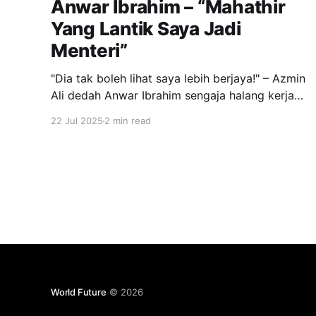
Anwar Ibrahim – “Mahathir
Yang Lantik Saya Jadi
Menteri”
"Dia tak boleh lihat saya lebih berjaya!" – Azmin
Ali dedah Anwar Ibrahim sengaja halang kerjaya
politiknya dalam podcast ‘Keluar Sekejap’,
22 Jul 2025
2 min read
dakwa dipecat PKR secara tidak adil gara-gara
‘dendam’ pemimpin itu.
World Future
© 2026