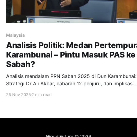
Malaysia
Analisis Politik: Medan Pertempu
Karambunai – Pintu Masuk PAS ke
Sabah?
Analisis mendalam PRN Sabah 2025 di Dun Karambunai:
Strategi Dr Ali Akbar, cabaran 12 penjuru, dan implikasi
politik negeri. Baca tinjauan neutral pilihan raya paling
25 Nov 2025
2 min read
kompetitif ini.
World Future
© 2026